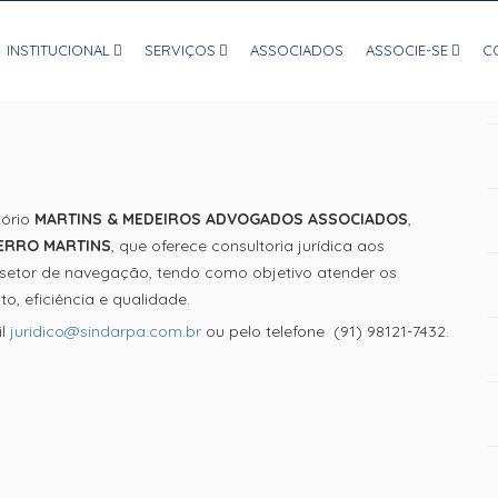
INSTITUCIONAL
SERVIÇOS
ASSOCIADOS
ASSOCIE-SE
C
tório
MARTINS & MEDEIROS ADVOGADOS ASSOCIADOS
,
FERRO MARTINS
, que oferece consultoria jurídica aos
 setor de navegação, tendo como objetivo atender os
, eficiência e qualidade.
il
juridico@sindarpa.com.br
ou pelo telefone (91) 98121-7432.